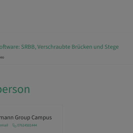
oftware: SRBB, Verschraubte Brücken und Stege
deo
person
umann Group Campus
email
07614501444