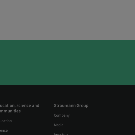
ucation, science and
Straumann Group
mmunities
Company
ucation
Media
ience
Investors