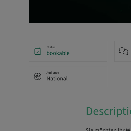
Status
bookable
Audience
National
Descript
Sie möchten Ihr Wi