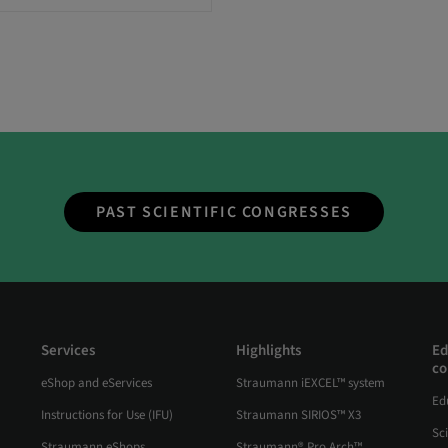
PAST SCIENTIFIC CONGRESSES
Services
Highlights
Ed
co
eShop and eServices
Straumann iEXCEL™ system
Ed
Instructions for Use (IFU)
Straumann SIRIOS™ X3
Sc
Straumann eShops
Straumann® Pro Arch™