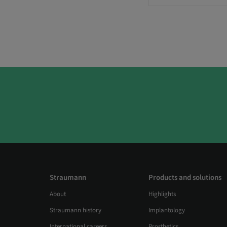
Straumann
Products and solutions
About
Highlights
Straumann history
Implantology
International careers
Prosthetics