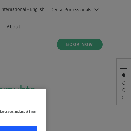
International – English
Dental Professionals
About
BOOK NOW
Overview
Description
hraubte
Sessions
Contact person
ite usage, and assist in our