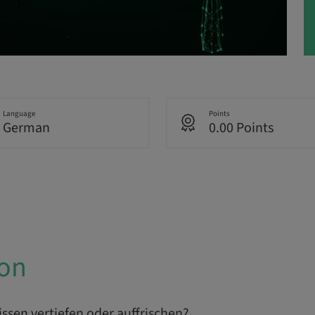
Language
Points
German
0.00 Points
ion
ssen vertiefen oder auffrischen?