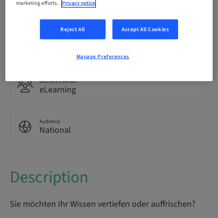
Language
marketing efforts.
Privacy notice
German
Reject All
Accept All Cookies
Points
0.00 Points
Manage Preferences
Delivery method
eLearning
Audience
National
Description
Sie möchten Ihr Wissen vertiefen oder auffrischen?