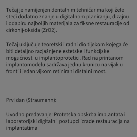
Tečaj je namijenjen dentalnim tehničarima koji žele
steći dodatno znanje u digitalnom planiranju, dizajnu
i odabiru najboljih materijala za fiksne restauracije od
cirkonij-oksida (ZrO2).
Tečaj uključuje teoretski i radni dio tijekom kojega će
biti detaljno razjašnjene estetske i funkcijske
mogućnosti u implantoprotetici. Rad na printanom
implantomodelu sadržava jednu krunicu na vijak u
fronti i jedan vijkom retinirani distalni most.
Prvi dan (Straumann):
Uvodno predavanje: Protetska opskrba implantata i
laboratorijski digitalni postupci izrade restauracija na
implantatima