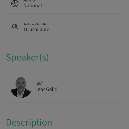
Audience
National
Seats availability
10 available
Speaker(s)
MDT
Igor Galić
Description