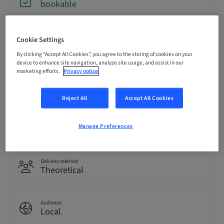
bookable
Registration deadline
Cookie Settings
12. Dec 2026 (UTC+1)
By clicking “Accept All Cookies”, you agree to the storing of cookies on your
device to enhance site navigation, analyze site usage, and assist in our
marketing efforts.
Privacy notice
Language
Italian
Reject All
Accept All Cookies
Points
Manage Preferences
0.00 Points
Delivery method
Theoretical
Audience
Local