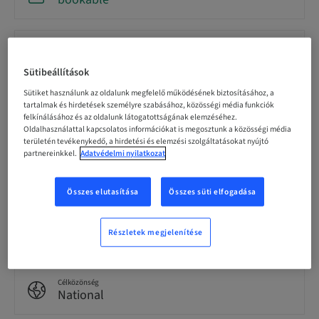
Regisztráció határideje
18. szept. 2026 (UTC-8)
Sütibeállítások
Sütiket használunk az oldalunk megfelelő működésének biztosításához, a
tartalmak és hirdetések személyre szabásához, közösségi média funkciók
Résztvevőnkénti ár (helyi adók vannak érvényben)
USD 19900.00
felkínálásához és az oldalunk látogatottságának elemzéséhez.
Oldalhasználattal kapcsolatos információkat is megosztunk a közösségi média
területén tevékenykedő, a hirdetési és elemzési szolgáltatásokat nyújtó
partnereinkkel.
Adatvédelmi nyilatkozat
Nyelv
English
Összes elutasítása
Összes süti elfogadása
Pontok
Részletek megjelenítése
85.00 Pontok
Célközönség
National