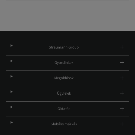
Straumann Group
Gyorslinkek
Megoldások
Ügyfelek
Oktatás
Globális márkák