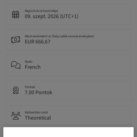
Regisztráció határideje
09. szept. 2026 (UTC+1)
Résztvevőnkénti ár (helyi adók vannak érvényben)
EUR 666.67
Nyelv
French
Pontok
7.00 Pontok
Kézbesítési mód
Theoretical