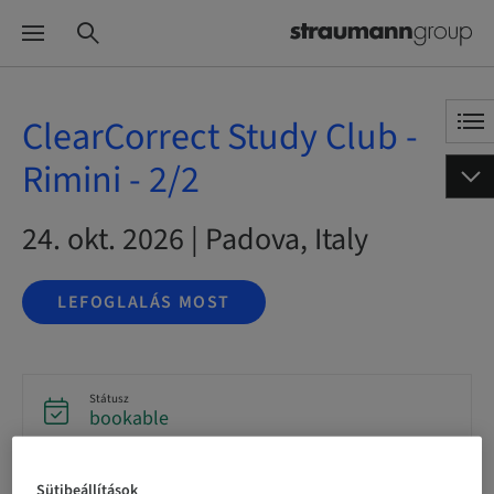
ClearCorrect Study Club -
Rimini - 2/2
24. okt. 2026 | Padova, Italy
LEFOGLALÁS MOST
Státusz
bookable
Sütibeállítások
Regisztráció határideje