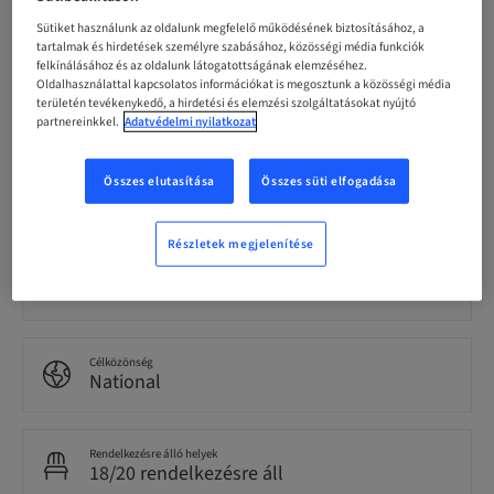
24. okt. 2026 (UTC+1)
Sütiket használunk az oldalunk megfelelő működésének biztosításához, a
tartalmak és hirdetések személyre szabásához, közösségi média funkciók
felkínálásához és az oldalunk látogatottságának elemzéséhez.
Oldalhasználattal kapcsolatos információkat is megosztunk a közösségi média
Nyelv
Italian
területén tevékenykedő, a hirdetési és elemzési szolgáltatásokat nyújtó
partnereinkkel.
Adatvédelmi nyilatkozat
Pontok
Összes elutasítása
Összes süti elfogadása
0.00 Pontok
Részletek megjelenítése
Kézbesítési mód
Theoretical
Célközönség
National
Rendelkezésre álló helyek
18/20 rendelkezésre áll