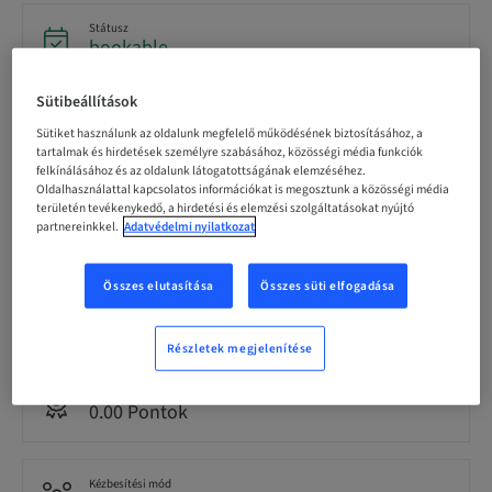
Státusz
bookable
Sütibeállítások
Regisztráció határideje
Sütiket használunk az oldalunk megfelelő működésének biztosításához, a
31. aug. 2026 (UTC+12)
tartalmak és hirdetések személyre szabásához, közösségi média funkciók
felkínálásához és az oldalunk látogatottságának elemzéséhez.
Oldalhasználattal kapcsolatos információkat is megosztunk a közösségi média
területén tevékenykedő, a hirdetési és elemzési szolgáltatásokat nyújtó
Résztvevőnkénti ár (helyi adók vannak érvényben)
AUD 80.00
partnereinkkel.
Adatvédelmi nyilatkozat
Összes elutasítása
Összes süti elfogadása
Nyelv
English
Részletek megjelenítése
Pontok
0.00 Pontok
Kézbesítési mód