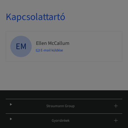
Kapcsolattartó
Ellen McCallum
EM
E-mail küldése
Straumann Group
Gyorslinkek