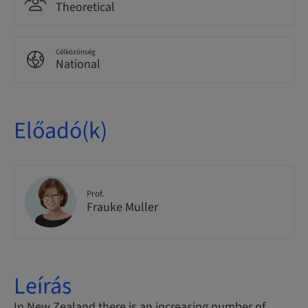
Theoretical
Célközönség
National
Előadó(k)
Prof.
Frauke Muller
Leírás
In New Zealand there is an increasing number of