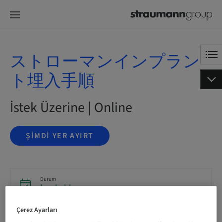
ストローマンインプラン
ト埋入手順
İstek Üzerine | Online
ŞIMDI YER AYIRT
Durum
bookable
Çerez Ayarları
Kayıt Son Tarihi