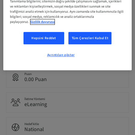
Tanımlama bilgilerini; sitemizin doğru şekilde çalışmasını sağlamak, içerikleri
31. Ara 2026 (UTC+9)
ve reklamları kişiselleştirmek, sosyal medya özellikleri sunmak ve site
trafiğimizi analiz etmek için kullanıyoruz. Aynı zamanda site kullanımınızla ilgili
bilgileri; sosyal medya, reklamcılık ve analiz ortaklarımızla
paylaşıyoruz.
Gizlilik duyurusu
Katılımcı başına Ücret (yerel vergiler geçerlidir)
JPY 0.00
Hepsini Reddet
Tüm Çerezleri Kabul Et
Dil
Japonca
Ayrıntıları göster
Puan
0.00 Puan
İletme Yöntemi
eLearning
Hedef kitle
National