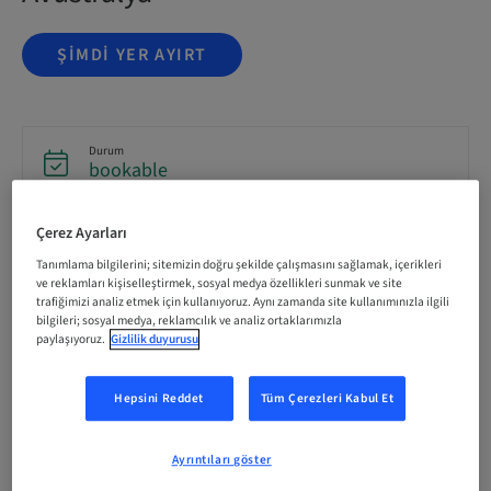
ŞIMDI YER AYIRT
Durum
bookable
Çerez Ayarları
Kayıt Son Tarihi
16. Eki 2026 (UTC+1)
Tanımlama bilgilerini; sitemizin doğru şekilde çalışmasını sağlamak, içerikleri
ve reklamları kişiselleştirmek, sosyal medya özellikleri sunmak ve site
trafiğimizi analiz etmek için kullanıyoruz. Aynı zamanda site kullanımınızla ilgili
bilgileri; sosyal medya, reklamcılık ve analiz ortaklarımızla
Katılımcı başına Ücret (yerel vergiler geçerlidir)
paylaşıyoruz.
Gizlilik duyurusu
AUD 6995.00
Hepsini Reddet
Tüm Çerezleri Kabul Et
Dil
English
Ayrıntıları göster