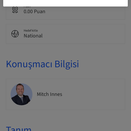
Puan
0.00 Puan
Hedef kitle
National
Konuşmacı Bilgisi
Mitch Innes
Tanım