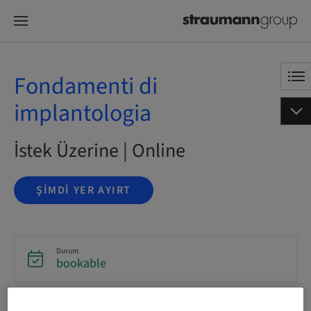
Fondamenti di
implantologia
İstek Üzerine | Online
ŞIMDI YER AYIRT
Durum
bookable
Dil