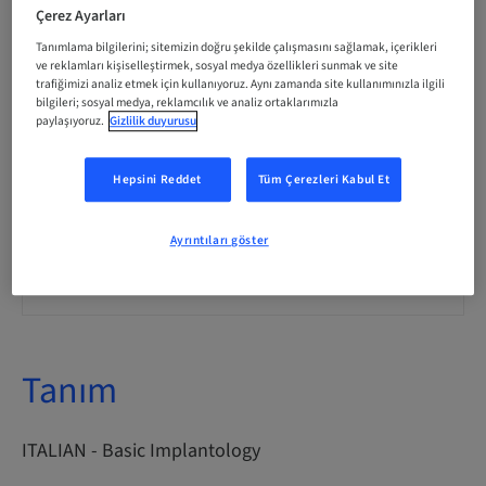
İtalyanca
Çerez Ayarları
Tanımlama bilgilerini; sitemizin doğru şekilde çalışmasını sağlamak, içerikleri
ve reklamları kişiselleştirmek, sosyal medya özellikleri sunmak ve site
trafiğimizi analiz etmek için kullanıyoruz. Aynı zamanda site kullanımınızla ilgili
Puan
0.00 Puan
bilgileri; sosyal medya, reklamcılık ve analiz ortaklarımızla
paylaşıyoruz.
Gizlilik duyurusu
İletme Yöntemi
Hepsini Reddet
Tüm Çerezleri Kabul Et
eLearning
Ayrıntıları göster
Hedef kitle
International
Tanım
ITALIAN - Basic Implantology