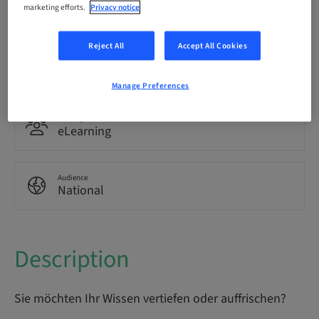
Language
marketing efforts.
Privacy notice
German
Reject All
Accept All Cookies
Points
0.00 Points
Manage Preferences
Delivery method
eLearning
Audience
National
Description
Sie möchten Ihr Wissen vertiefen oder auffrischen?