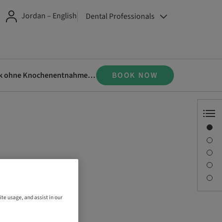
Jordan – English
Dental Professionals
Der Einsatz von Allografts zur Kieferkammaugmentation: Ist die Schalentechnik ohne Knochenentnahme eine zuverlässige Alternative?
BOOK NOW
Overview
Speaker(s)
Description
Sessions
Contact person
nahme
ite usage, and assist in our