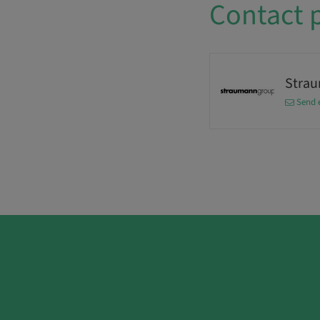
Contact 
Stra
Send 