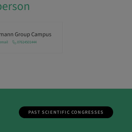
person
umann Group Campus
email
07614501444
PAST SCIENTIFIC CONGRESSES