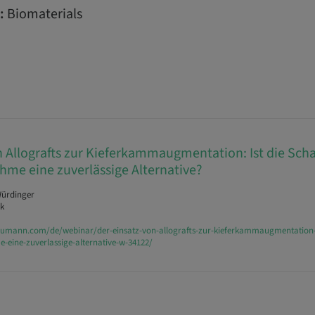
:
Biomaterials
n Allografts zur Kieferkammaugmentation: Ist die Sch
me eine zuverlässige Alternative?
Würdinger
k
raumann.com/de/webinar/der-einsatz-von-allografts-zur-kieferkammaugmentation-i
eine-zuverlassige-alternative-w-34122/