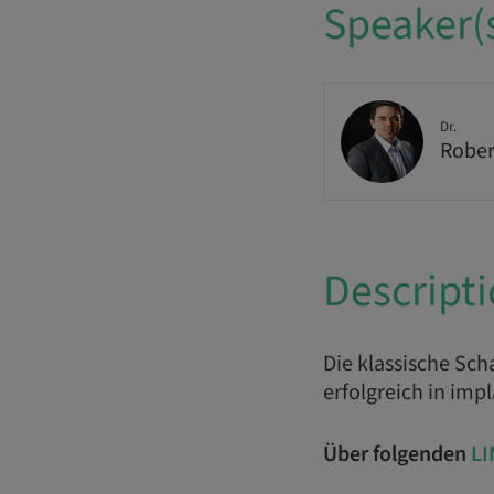
Speaker(
Dr.
Rober
Descript
Die klassische Sc
erfolgreich in imp
Über folgenden
LI