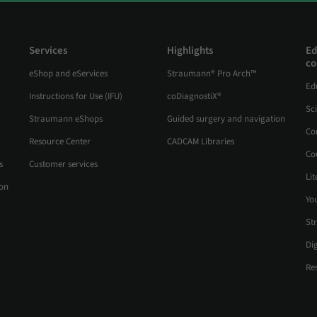
Services
Highlights
Ed
co
eShop and eServices
Straumann® Pro Arch™
Ed
Instructions for Use (IFU)
coDiagnostiX®
Sc
Straumann eShops
Guided surgery and navigation
Co
Resource Center
CADCAM Libraries
Co
s
Customer services
Lit
ion
Yo
St
Di
Re