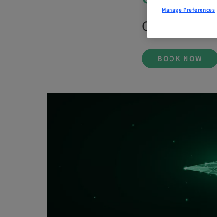
Manage Preferences
On Demand |
BOOK NOW