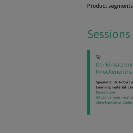
Product segments
Sessions
Der Einsatz vo
Knochenentnah
Speakers:
Dr. Robert 
Learning material:
Lin
Description
https://campuslive.st
ohne-knochenentnahme-