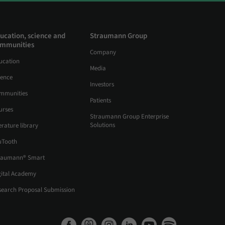
ucation, science and
Straumann Group
mmunities
Company
ucation
Media
ience
Investors
mmunities
Patients
urses
Straumann Group Enterprise
Solutions
erature library
uTooth
raumann® Smart
gital Academy
search Proposal Submission