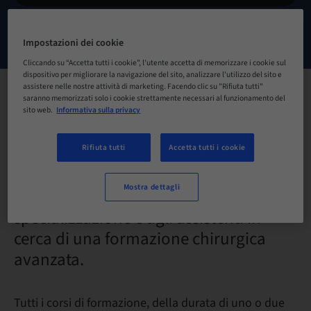
CONTATTACI
Impostazioni dei cookie
Cliccando su “Accetta tutti i cookie”, l'utente accetta di memorizzare i cookie sul
dispositivo per migliorare la navigazione del sito, analizzare l'utilizzo del sito e
assistere nelle nostre attività di marketing. Facendo clic su "Rifiuta tutti"
saranno memorizzati solo i cookie strettamente necessari al funzionamento del
Scopri i corsi di formazione in
sito web.
Informativa sulla privacy
implantologia dedicati ai chirurghi
Rifiuta tutti
Accetta tutti i cookie
dentali
che desiderano vedere evolvere il loro
Mostra dettagli
studio verso una maggiore
specializzazione e agli assistenti in
cerca di una formazione chirurgica
avanzata.
Tutti i corsi di formazione, della durata di uno o due