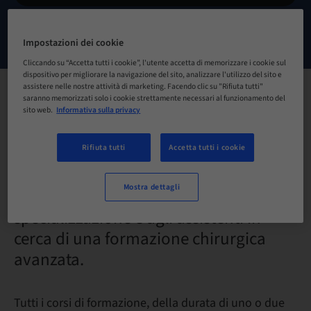
CONTATTACI
Impostazioni dei cookie
Cliccando su “Accetta tutti i cookie”, l'utente accetta di memorizzare i cookie sul
dispositivo per migliorare la navigazione del sito, analizzare l'utilizzo del sito e
assistere nelle nostre attività di marketing. Facendo clic su "Rifiuta tutti"
saranno memorizzati solo i cookie strettamente necessari al funzionamento del
Scopri i corsi di formazione in
sito web.
Informativa sulla privacy
implantologia dedicati ai chirurghi
Rifiuta tutti
Accetta tutti i cookie
dentali
che desiderano vedere evolvere il loro
Mostra dettagli
studio verso una maggiore
specializzazione e agli assistenti in
cerca di una formazione chirurgica
avanzata.
Tutti i corsi di formazione, della durata di uno o due