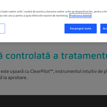
i toate cookie-urile”, sunteți de acord cu stocarea cookie-urilor pe dispozitivul dvs. pentru a î
ea site-ului și pentru a ajuta eforturile noastre de marketing.
Protejarea datelor
Respingeți toate
Acc
lă controlată a tratamentu
este ușoară cu ClearPilot™, instrumentul intuitiv de pl
nă la aprobare.