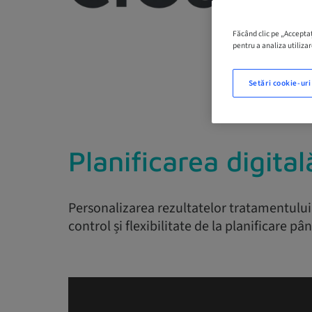
Făcând clic pe „Acceptaț
pentru a analiza utilizar
Setări cookie-uri
Planificarea digita
Personalizarea rezultatelor tratamentului 
control și flexibilitate de la planificare pâ