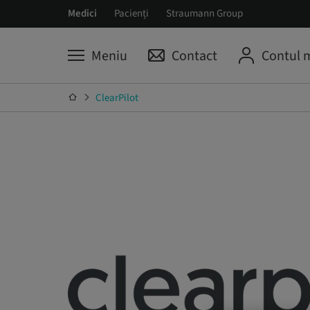
Medici
Pacienți
Straumann Group
Meniu
Contact
Contul 
ClearPilot