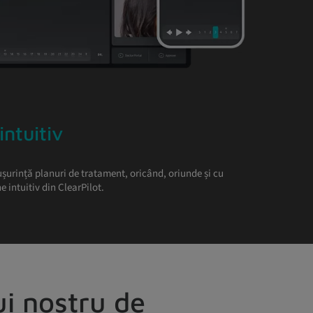
intuitiv
 ușurință planuri de tratament, oricând, oriunde și cu
e intuitiv din ClearPilot.
ui nostru de