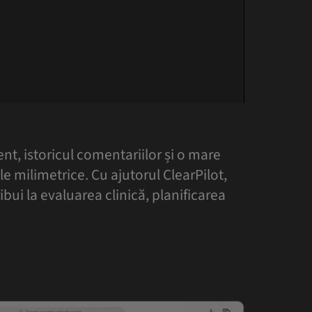
0:00 / 2:11
ent, istoricul comentariilor și o mare
e milimetrice. Cu ajutorul ClearPilot,
ibui la evaluarea clinică, planificarea