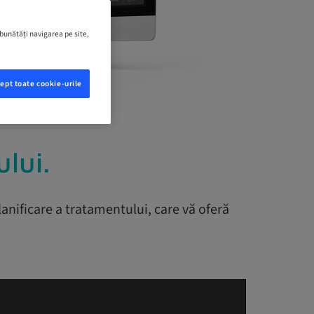
mbunătăți navigarea pe site,
ept toate cookie-urile
lui.
anificare a tratamentului, care vă oferă