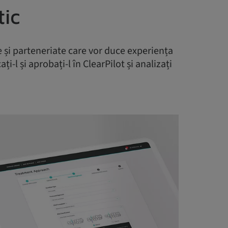
tic
 și parteneriate care vor duce experiența
i-l și aprobați-l în ClearPilot și analizați