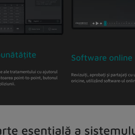
unătățite
Software online 
e ale tratamentului cu ajutorul
Revizuiți, aprobați și partajați cu
ătoarea point-to-point, butonul
oricine, utilizând software-ul onlin
liziunii.
arte esențială a sistemul