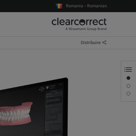
Romania – Romanian
Distribuire
ClearPilot
Funcțiile ClearPilot
Flux de lucru digital