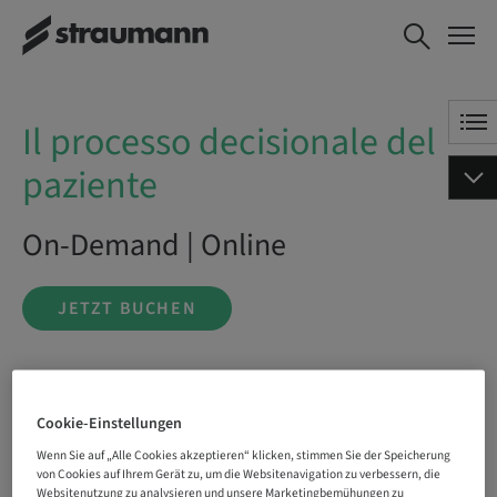
Il processo decisionale del
JETZT BUCHEN
paziente
Il processo decisionale del
paziente
On-Demand | Online
JETZT BUCHEN
Status
buchbar
Cookie-Einstellungen
Wenn Sie auf „Alle Cookies akzeptieren“ klicken, stimmen Sie der Speicherung
von Cookies auf Ihrem Gerät zu, um die Websitenavigation zu verbessern, die
Websitenutzung zu analysieren und unsere Marketingbemühungen zu