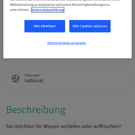
Sprache
Deutsch
Websitenutzung zu analysieren und unsere Marketingbemühungen zu
unterstützen.
Datenschutzerklärung
Punkte
Alle ablehnen
Alle Cookies zulassen
0.00 Punkte
Informationen anzeigen
Bereitstellungsmethode
eLearning
Zielgruppe
national
Beschreibung
Sie möchten Ihr Wissen vertiefen oder auffrischen?