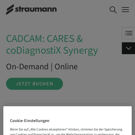
CADCAM: CARES &
JETZT BUCHEN
coDiagnostiX Synergy
CADCAM: CARES &
coDiagnostiX Synergy
On-Demand | Online
JETZT BUCHEN
Status
buchbar
Cookie-Einstellungen
Wenn Sie auf „Alle Cookies akzeptieren“ klicken, stimmen Sie der Speicherung
von Cookies auf Ihrem Gerät zu, um die Websitenavigation zu verbessern, die