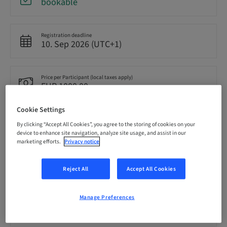
bookable
Registration deadline
10. Sep 2026 (UTC+1)
Price per Participant (local taxes apply)
EUR 1000.00
Cookie Settings
Language
By clicking “Accept All Cookies”, you agree to the storing of cookies on your
French
device to enhance site navigation, analyze site usage, and assist in our
marketing efforts.
Privacy notice
Points
0.00 Points
Reject All
Accept All Cookies
Manage Preferences
Delivery method
Theoretical