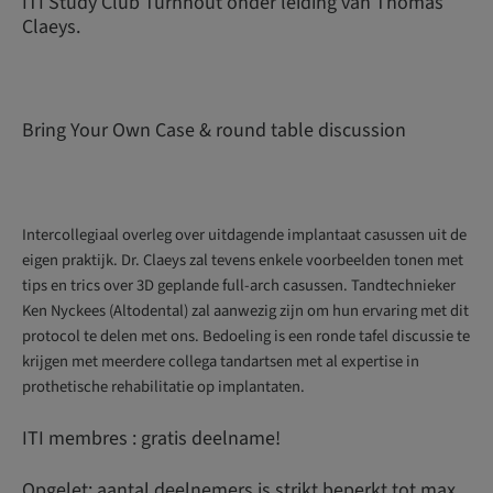
ITI Study Club Turnhout onder leiding van Thomas
Claeys.
Bring Your Own Case & round table discussion
Intercollegiaal overleg over uitdagende implantaat casussen uit de
eigen praktijk. Dr. Claeys zal tevens enkele voorbeelden tonen met
tips en trics over 3D geplande full-arch casussen. Tandtechnieker
Ken Nyckees (Altodental) zal aanwezig zijn om hun ervaring met dit
protocol te delen met ons. Bedoeling is een ronde tafel discussie te
krijgen met meerdere collega tandartsen met al expertise in
prothetische rehabilitatie op implantaten.
ITI membres : gratis deelname!
Opgelet: aantal deelnemers is strikt beperkt tot max