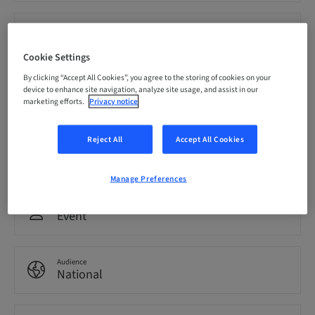
Price per Participant (local taxes apply)
EUR 100.00
Cookie Settings
By clicking “Accept All Cookies”, you agree to the storing of cookies on your
Language
device to enhance site navigation, analyze site usage, and assist in our
Dutch
marketing efforts.
Privacy notice
Reject All
Accept All Cookies
Points
0.00 Points
Manage Preferences
Delivery method
Event
Audience
National