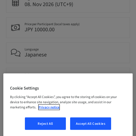
08. Nov 2026 (UTC+9)
Price per Participant (local taxes apply)
JPY 10000.00
Language
Japanese
Points
0.00 Points
Cookie Settings
By clicking “Accept All Cookies”, you agree to the storing of cookies on your
Delivery method
device to enhance site navigation, analyze site usage, and assist in our
Event
marketing efforts.
Privacy notice
Reject All
Accept All Cookies
Audience
National