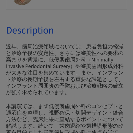
Description
近年、歯周治療領域においては、患者負担の軽減
と治療予後の安定性、さらには審美性への要求の
高まりを背景に、低侵襲歯周外科（Minimally
Invasive Periodontal Surgery）や審美歯周形成外科
が大きな注目を集めています。また、インプラン
ト治療の長期予後を左右する重要な課題として、
インプラント周囲炎の予防および治療戦略の確立
が強く求められています。
本講演では、まず低侵襲歯周外科のコンセプトと
適応症を整理し、視野確保・切開デザイン・縫合
方法など、臨床結果に直結するポイントについて
解説します。続いて、歯肉退縮や歯槽堤形態の改
善を目的とした審美歯周形成外科に焦点を当て、