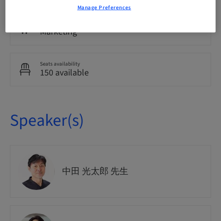
Manage Preferences
Course no.
Marketing
Seats availability
150 available
Speaker(s)
中田 光太郎 先生