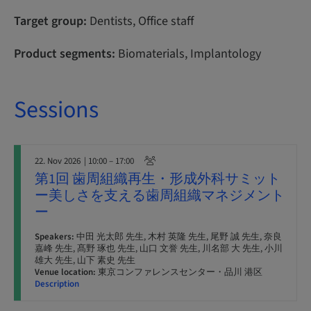
Target group:
Dentists, Office staff
Product segments:
Biomaterials, Implantology
Sessions
22. Nov 2026
| 10:00 – 17:00
第1回 歯周組織再生・形成外科サミット
ー美しさを支える歯周組織マネジメント
ー
Speakers:
中田 光太郎 先生, 木村 英隆 先生, 尾野 誠 先生, 奈良
嘉峰 先生, 髙野 琢也 先生, 山口 文誉 先生, 川名部 大 先生, 小川
雄大 先生, 山下 素史 先生
Venue location:
東京コンファレンスセンター・品川 港区
Description