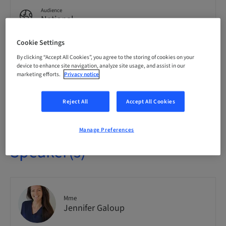
Audience
National
Cookie Settings
Course no.
By clicking “Accept All Cookies”, you agree to the storing of cookies on your
Anthogyr_FORM_AD_GALOUP_2026_2
device to enhance site navigation, analyze site usage, and assist in our
marketing efforts.
Privacy notice
Seats availability
0 available
Reject All
Accept All Cookies
Manage Preferences
Speaker(s)
Mme
Jennifer Galoup