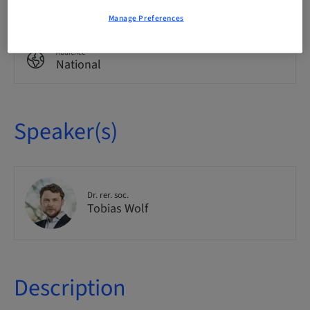
Theoretical
Manage Preferences
Audience
National
Speaker(s)
Dr. rer. soc.
Tobias Wolf
Description