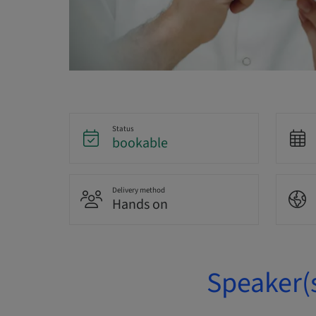
Status
bookable
Delivery method
Hands on
Speaker(