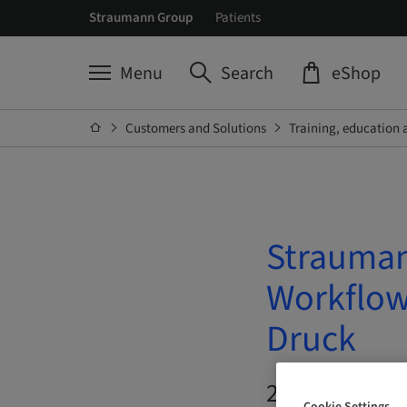
Straumann Group
Patients
Menu
Search
eShop
Customers and Solutions
Training, education 
Strauman
Workflow
Druck
21. Oct 2026 
Cookie Settings