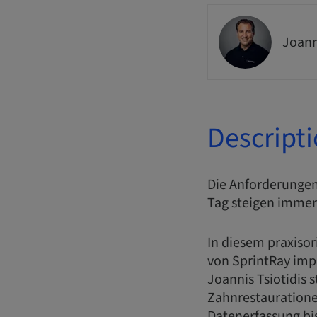
Joann
Descript
Die Anforderungen
Tag steigen immer
In diesem praxisor
von SprintRay impl
Joannis Tsiotidis 
Zahnrestauratione
Datenerfassung bi