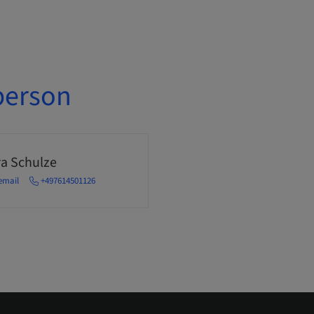
person
a Schulze
email
+497614501126