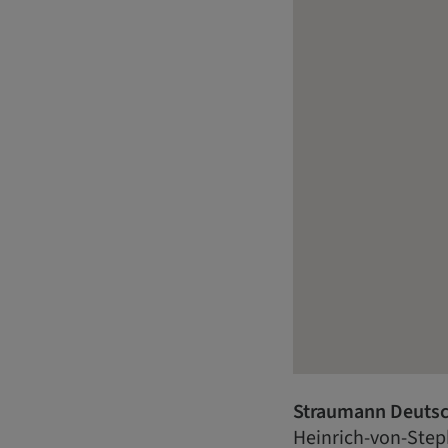
Straumann Deuts
Heinrich-von-Step