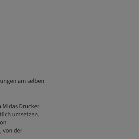
lungen am selben
n Midas Drucker
ftlich umsetzen.
von
, von der