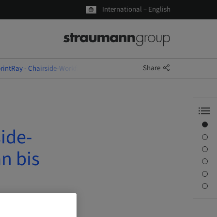
International – English
Share
intRay - Chairside-Workflow: Zahnrestauration von Scan bis Druck
Overview
ide-
Speaker(s)
Description
n bis
Sessions
Journey & Venues
Contact person