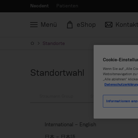
Neodent
Patienten
Menü
eShop
Kontak
Standorte
Cookie-Einstell
Wenn Sie auf „Alle Co
Standortwahl
Websitenavigation zu 
„Alle ablehnen“ klicke
Datenschutzerklärun
Straumann Group
Straumann
Neod
Informationen anz
International – English
日本 – 日本語