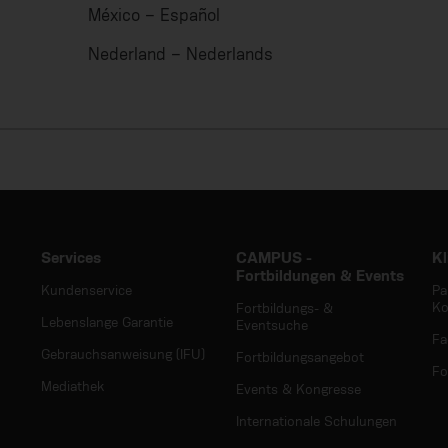
México – Español
Nederland – Nederlands
Services
CAMPUS -
Kl
Fortbildungen & Events
Kundenservice
Pa
Ko
Fortbildungs- &
Lebenslange Garantie
Eventsuche
Fa
Gebrauchsanweisung (IFU)
Fortbildungsangebot
Fo
Mediathek
Events & Kongresse
Internationale Schulungen