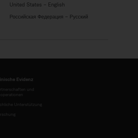
United States – English
Российская Федерация – Русский
inische Evidenz
rtnerschaften und
operationen
chliche Unterstützung
rschung