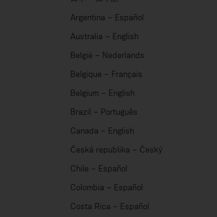
Argentina – Español
Australia – English
België – Nederlands
Belgique – Français
Belgium – English
Brazil – Português
Canada – English
Česká republika – Český
Chile – Español
Colombia – Español
Costa Rica – Español