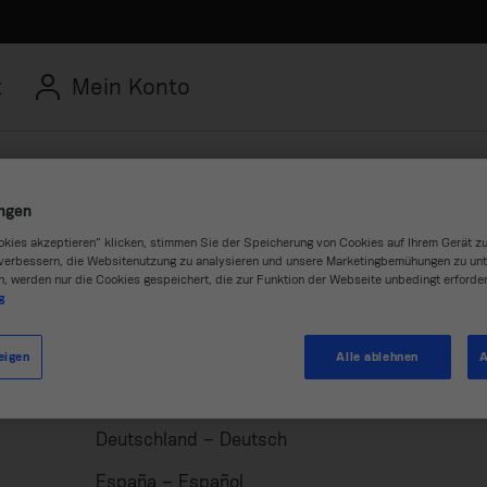
t
Mein Konto
ungen
okies akzeptieren“ klicken, stimmen Sie der Speicherung von Cookies auf Ihrem Gerät zu
verbessern, die Websitenutzung zu analysieren und unsere Marketingbemühungen zu unt
n, werden nur die Cookies gespeichert, die zur Funktion der Webseite unbedingt erforder
g
ent
Medentika
eigen
Alle ablehnen
A
Deutschland – Deutsch
España – Español